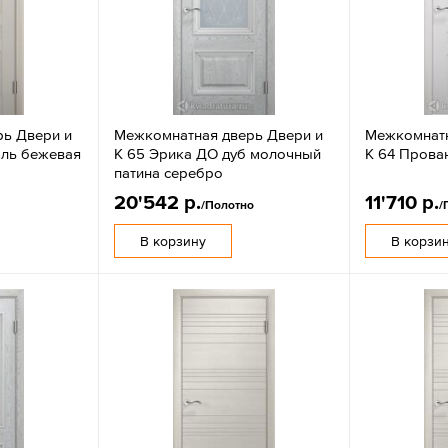
ь Двери и
Межкомнатная дверь Двери и
Межкомнатн
аль бежевая
К 65 Эрика ДО дуб молочный
К 64 Прова
патина серебро
20'542 р.
11'710 р.
/Полотно
/
В корзину
В корзи