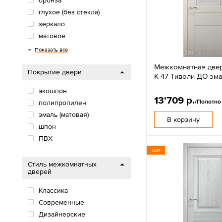
бронза
глухое (без стекла)
зеркало
матовое
серое
черное
Показать все
Межкомнатная двер
Покрытие двери
К 47 Тиволи ДО эм
экошпон
13'709 р.
/Полотно
полипропилен
эмаль (матовая)
В корзину
шпон
ПВХ
Хит
Стиль межкомнатных
дверей
Классика
Современные
Дизайнерские