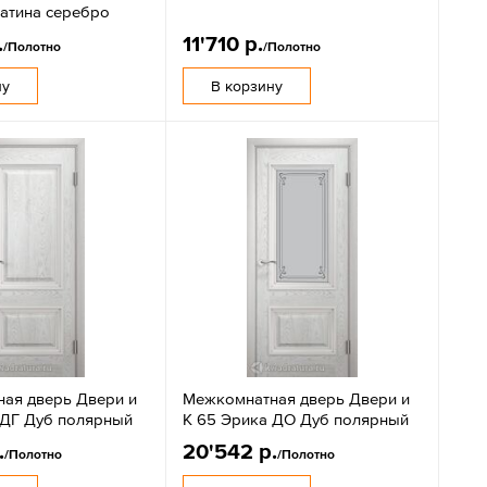
атина серебро
.
11'710 р.
/Полотно
/Полотно
ну
В корзину
ая дверь Двери и
Межкомнатная дверь Двери и
 ДГ Дуб полярный
К 65 Эрика ДО Дуб полярный
.
20'542 р.
/Полотно
/Полотно