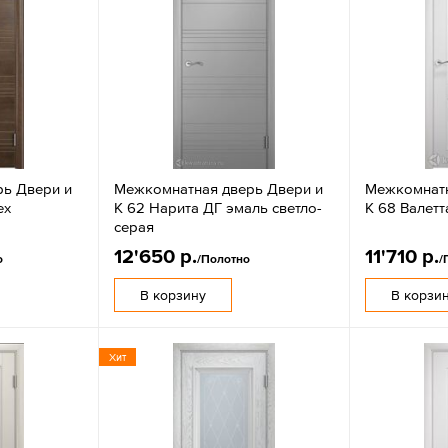
ь Двери и
Межкомнатная дверь Двери и
Межкомнатн
ех
К 62 Нарита ДГ эмаль светло-
К 68 Валетт
серая
12'650 р.
11'710 р.
о
/Полотно
/
В корзину
В корзи
Хит