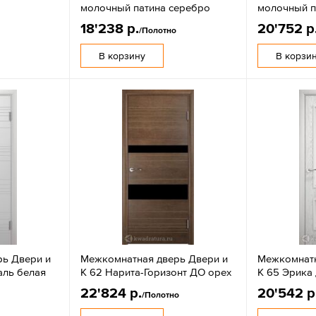
молочный патина серебро
молочный п
18'238 р.
20'752 р
/Полотно
В корзину
В корзи
ь Двери и
Межкомнатная дверь Двери и
Межкомнатн
аль белая
К 62 Нарита-Горизонт ДО орех
К 65 Эрика
22'824 р.
20'542 р
/Полотно