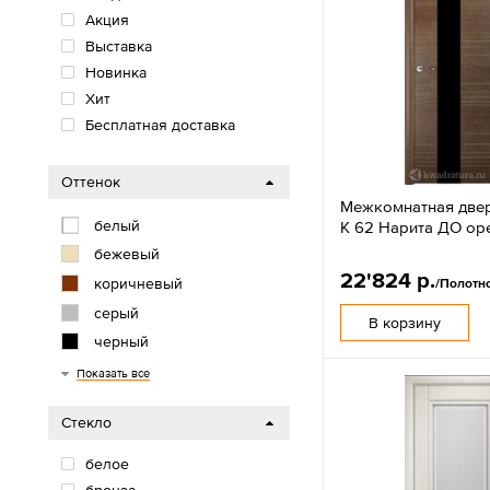
Акция
Выставка
Новинка
Хит
Бесплатная доставка
Оттенок
Межкомнатная двер
белый
К 62 Нарита ДО ор
бежевый
22'824 р.
коричневый
/Полотн
серый
В корзину
черный
красный
Показать все
Стекло
белое