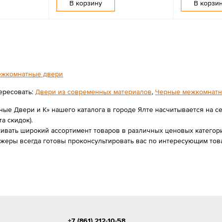
В корзину
В корзи
жкомнатные двери
ересовать:
Двери из современных материалов
,
Черные межкомнатн
ые Двери и К» нашего каталога в городе Ялте насчитывается на се
та скидок).
вать широкий ассортимент товаров в различных ценовых категория
джеры всегда готовы проконсультировать вас по интересующим тов
+7 (861) 212-10-58