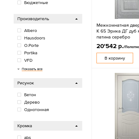
Бюджетные
Производитель
Межкомнатная двер
Albero
К 65 Эрика ДГ дуб
патина серебро
Hausdoors
20'542 р.
O.Porte
/Полотн
Portika
В корзину
VFD
Двери и К
Мilyana
Юни
Показать все
Рисунок
Бетон
Дерево
Однотонная
Кромка
abs