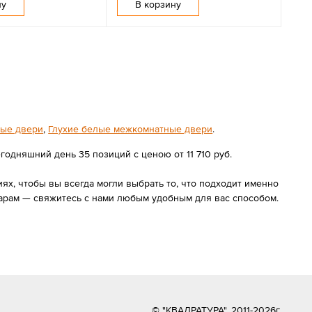
ну
В корзину
ые двери
,
Глухие белые межкомнатные двери
.
годняшний день 35 позиций с ценою от 11 710 руб.
х, чтобы вы всегда могли выбрать то, что подходит именно
арам — свяжитесь с нами любым удобным для вас способом.
© "КВАДРАТУРА", 2011-2026г.