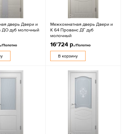
ая дверь Двери и
Межкомнатная дверь Двери и
а ДО дуб молочный
К 64 Прованс ДГ дуб
молочный
.
16'724 р.
/Полотно
/Полотно
ну
В корзину