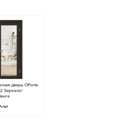
тная дверь OPorte
.2 Зеркало/
Венге
.
/шт