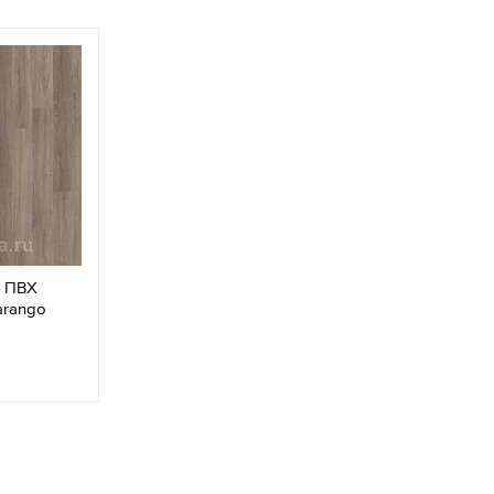
а ПВХ
arango