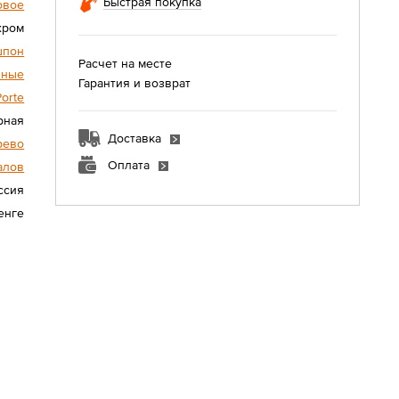
Быстрая покупка
овое
хром
шпон
Расчет на месте
нные
Гарантия и возврат
Porte
рная
Доставка
рево
Оплата
алов
ссия
енге