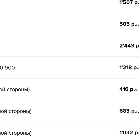
1'507 р
505 р.
/
2'443 р
1'218 р.
00-900
416 р.
ой стороны)
/
683 р.
ной стороны)
/
1'032 р
ной стороны)