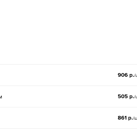
906 р.
/
505 р.
м
/
861 р.
/