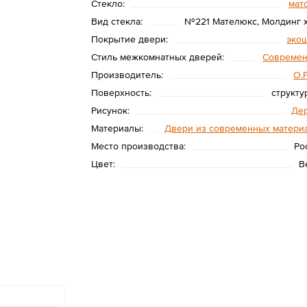
Стекло:
мат
Вид стекла:
№221 Мателюкс, Молдинг 
Покрытие двери:
эко
Стиль межкомнатных дверей:
Совреме
Производитель:
O.
Поверхность:
структу
Рисунок:
Де
Материалы:
Двери из современных матери
Место производства:
Ро
Цвет:
В