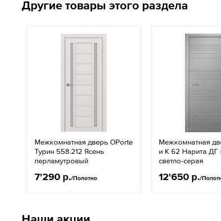
Другие товары этого раздела
Межкомнатная дверь OPorte
Межкомнатная дв
Турин 558.212 Ясень
и К 62 Нарита ДГ
перламутровый
светло-серая
7'290 р.
12'650 р.
/Полотно
/Полот
Наши акции