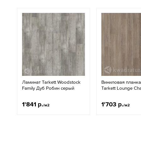
Ламинат Tarkett Woodstock
Виниловая планк
Family Дуб Робин серый
Tarkett Lounge Ch
1'841 р.
1'703 р.
/м2
/м2