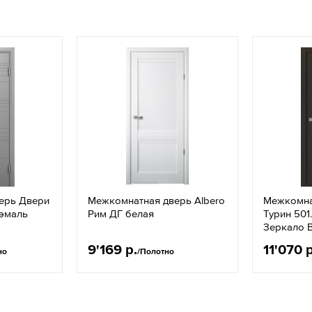
ерь Двери
Межкомнатная дверь Albero
Межкомна
 эмаль
Рим ДГ белая
Турин 501
Зеркало 
9'169 р.
11'070 р
но
/Полотно