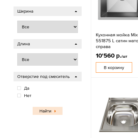
Ширина
Кухонная мойка Mixl
551875 L сатин ма
Длина
справа
10'560 р.
/шт
В корзину
Отверстие под смеситель
Да
Нет
Найти