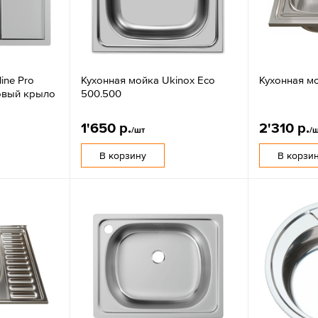
ine Pro
Кухонная мойка Ukinox Eco
Кухонная мо
товый крыло
500.500
1'650 р.
2'310 р.
/шт
/
В корзину
В корзи