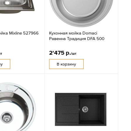
йка Mixline 527966
Кухонная мойка Domaci
Равенна Традиция DFA 500
2'475 р.
шт
/шт
ну
В корзину