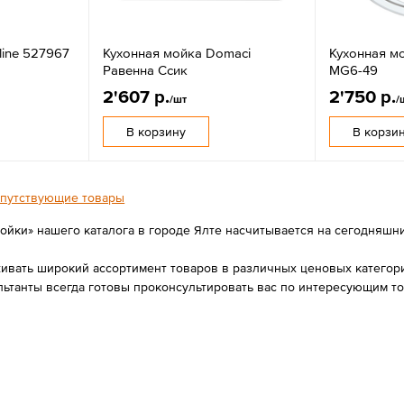
line 527967
Кухонная мойка Domaci
Кухонная м
Равенна Ссик
MG6-49
2'607 р.
2'750 р.
/шт
/
В корзину
В корзи
путствующие товары
йки» нашего каталога в городе Ялте насчитывается на сегодняшний 
вать широкий ассортимент товаров в различных ценовых категория
льтанты всегда готовы проконсультировать вас по интересующим 