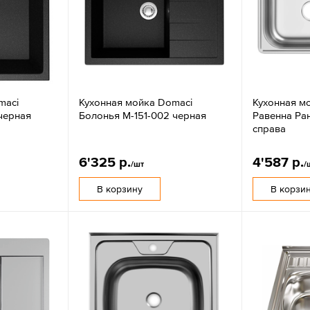
maci
Кухонная мойка Domaci
Кухонная м
черная
Болонья М-151-002 черная
Равенна Ра
справа
6'325 р.
4'587 р.
/шт
/
В корзину
В корзи