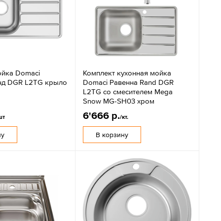
ойка Domaci
Комплект кухонная мойка
нд DGR L2TG крыло
Domaci Равенна Rand DGR
L2TG со смесителем Mega
Snow MG-SH03 хром
6'666 р.
шт
/кт.
ну
В корзину