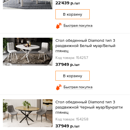
22'439 р.
/шт
В корзину
Быстрая покупка
Стол обеденный Diamond тип 3
раздвижной Белый муар/Белый
глянец
Код товара: 154257
37'949 р.
/шт
В корзину
Быстрая покупка
Стол обеденный Diamond тип 3
раздвижной Черный муар/Бунратти
глянец
Код товара: 154258
37'949 р.
/шт