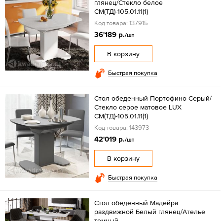
глянец/Стекло белое
СМ(ТД)-105.01.11(1)
Код товара: 137915
36'189 р.
/шт
В корзину
Быстрая покупка
Стол обеденный Портофино Серый/
Стекло серое матовое LUX
СМ(ТД)-105.01.11(1)
Код товара: 143973
42'019 р.
/шт
В корзину
Быстрая покупка
Стол обеденный Мадейра
раздвижной Белый глянец/Ателье
темный