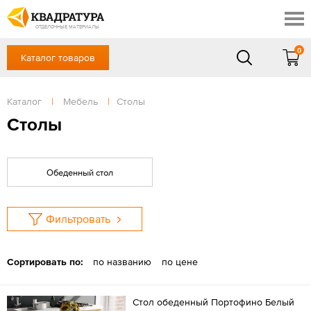
Ялта
Скидки
Акции
ОТДЕЛОЧНЫЕ МАТЕРИАЛЫ
Готовые решения
0
Каталог товаров
+7 (861) 212-10-58
Доставка и оплата
Контакты
в будние дни — с 9.00 до 19.00,
Сб, Вс — выходной
Каталог
|
Мебель
|
Столы
Отзывы
ЗАКАЗАТЬ ЗВОНОК
Столы
Вход
/
Регистрация
Обеденный стол
Фильтровать
Сортировать по:
по названию
по цене
Стол обеденный Портофино Белый