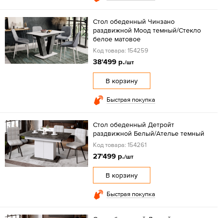
Стол обеденный Чинзано
раздвижной Моод темный/Стекло
белое матовое
Код товара: 154259
38'499 р.
/шт
В корзину
Быстрая покупка
Стол обеденный Детройт
раздвижной Белый/Ателье темный
Код товара: 154261
27'499 р.
/шт
В корзину
Быстрая покупка