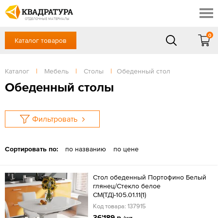
Ялта
Скидки
Акции
ОТДЕЛОЧНЫЕ МАТЕРИАЛЫ
Готовые решения
0
Каталог товаров
+7 (861) 212-10-58
Доставка и оплата
Контакты
в будние дни — с 9.00 до 19.00,
Сб, Вс — выходной
Каталог
|
Мебель
|
Столы
|
Обеденный стол
Отзывы
ЗАКАЗАТЬ ЗВОНОК
Обеденный столы
Вход
/
Регистрация
Фильтровать
Сортировать по:
по названию
по цене
Стол обеденный Портофино Белый
глянец/Стекло белое
СМ(ТД)-105.01.11(1)
Код товара: 137915
36'189 р.