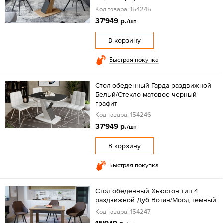
Код товара: 154245
37'949 р.
/шт
В корзину
Быстрая покупка
Стол обеденный Гарда раздвижной
Белый/Стекло матовое черный
графит
Код товара: 154246
37'949 р.
/шт
В корзину
Быстрая покупка
Стол обеденный Хьюстон тип 4
раздвижной Дуб Вотан/Моод темный
Код товара: 154247
15'949 р.