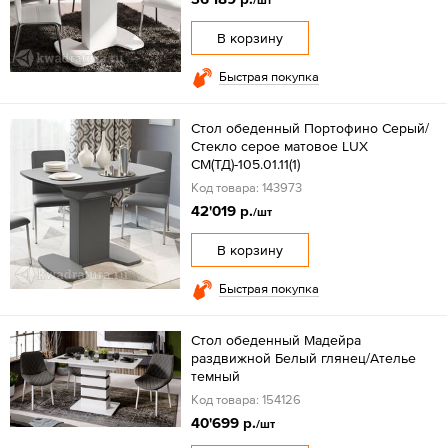
/шт
В корзину
Быстрая покупка
Стол обеденный Портофино Серый/
Стекло серое матовое LUX
СМ(ТД)-105.01.11(1)
Код товара: 143973
42'019 р.
/шт
В корзину
Быстрая покупка
Стол обеденный Мадейра
раздвижной Белый глянец/Ателье
темный
Код товара: 154126
40'699 р.
/шт