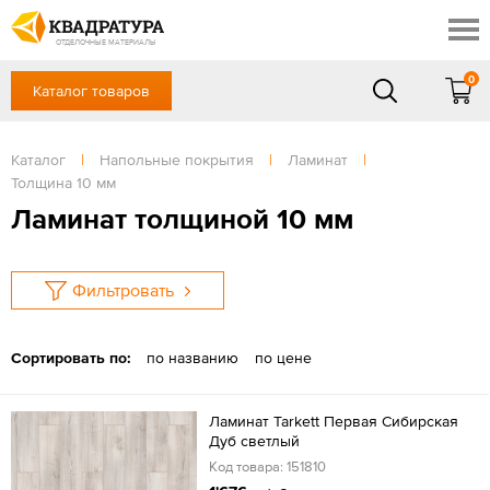
Ялта
Скидки
Акции
ОТДЕЛОЧНЫЕ МАТЕРИАЛЫ
Готовые решения
0
Каталог товаров
+7 (861) 212-10-58
Доставка и оплата
Контакты
в будние дни — с 9.00 до 19.00,
Сб, Вс — выходной
Каталог
|
Напольные покрытия
|
Ламинат
|
Отзывы
Толщина 10 мм
ЗАКАЗАТЬ ЗВОНОК
Ламинат толщиной 10 мм
Вход
/
Регистрация
Фильтровать
Сортировать по:
по названию
по цене
Ламинат Tarkett Первая Сибирская
Дуб светлый
Код товара: 151810