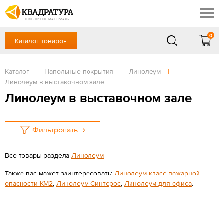
Ялта
Скидки
Акции
ОТДЕЛОЧНЫЕ МАТЕРИАЛЫ
Готовые решения
0
Каталог товаров
+7 (861) 212-10-58
Доставка и оплата
Контакты
в будние дни — с 9.00 до 19.00,
Сб, Вс — выходной
Каталог
|
Напольные покрытия
|
Линолеум
|
Отзывы
Линолеум в выставочном зале
ЗАКАЗАТЬ ЗВОНОК
Линолеум в выставочном зале
Вход
/
Регистрация
Фильтровать
Все товары раздела
Линолеум
Также вас может заинтересовать:
Линолеум класс пожарной
опасности КМ2
,
Линолеум Cинтерос
,
Линолеум для офиса
.