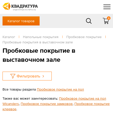
Ялта
Скидки
Акции
ОТДЕЛОЧНЫЕ МАТЕРИАЛЫ
Готовые решения
0
Каталог товаров
+7 (861) 212-10-58
Доставка и оплата
Контакты
в будние дни — с 9.00 до 19.00,
Сб, Вс — выходной
Каталог
|
Напольные покрытия
|
Пробковое покрытие
|
Отзывы
Пробковые покрытия в выставочном зале
ЗАКАЗАТЬ ЗВОНОК
Пробковые покрытие в
Вход
/
Регистрация
выставочном зале
Фильтровать
Все товары раздела
Пробковое покрытие на пол
Также вас может заинтересовать:
Пробковое покрытие на пол
Wicanders
,
Пробковое покрытие замковое
,
Пробковое покрытие
клеевое
.