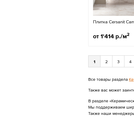
Плитка Cersanit Ca
2
от 1'414 р./м
1
2
3
4
Все товары раздела
Ке
Также вас может заинт
В разделе «Керамическ
Мы поддерживаем широк
Также наши менеджеры