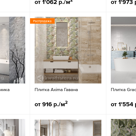
от 1'062 р./м
от 1'973 
Распродажа
мика
Плитка Axima Гавана
Плитка Grac
2
от 916 р./м
от 1'554 