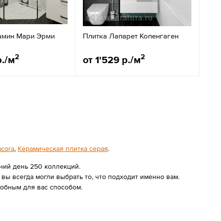
амин Мари Эрми
Плитка Лапарет Копенгаген
2
2
р./м
от 1'529 р./м
acora
,
Керамическая плитка серая
.
ний день 250 коллекций.
ы всегда могли выбрать то, что подходит именно вам.
обным для вас способом.