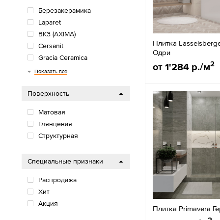
Березакерамика
Laparet
ВКЗ (AXIMA)
Плитка Lasselsberg
Cersanit
Одри
Gracia Ceramica
2
от 1'284 р./м
Primavera
Artkera
AltaCera
Delacora
Alma Ceramica
New Trend
Unitile
LCM
Global Tile
Lasselsberger Ceramics
Azori
Керамин
Показать все
Поверхность
Матовая
Глянцевая
Структурная
Специальные признаки
Распродажа
Хит
Акция
Плитка Primavera Г
2