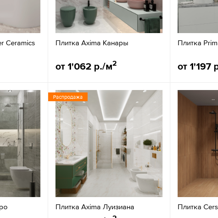
er Ceramics
Плитка Axima Канары
Плитка Prim
2
от 1'062 р./м
от 1'197 
Распродажа
еро
Плитка Axima Луизиана
Плитка Cers
2