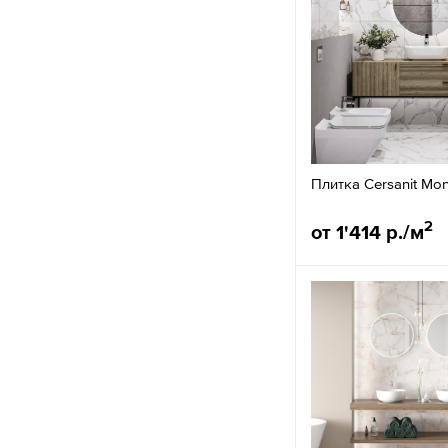
Плитка Cersanit Mon
2
от 1'414 р./м