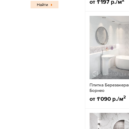
от 1'197 р./м
Найти
Плитка Березакера
Борнео
2
от 1'090 р./м