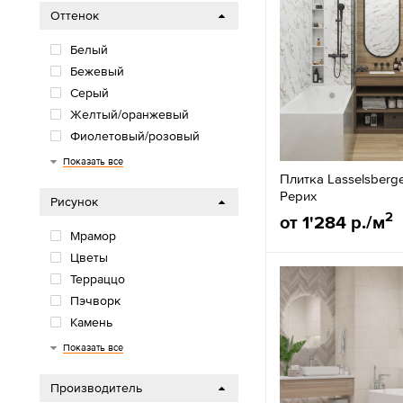
Оттенок
Белый
Бежевый
Серый
Желтый/оранжевый
Фиолетовый/розовый
Красный/бордо
Синий/голубой
Зелёный
Коричневый
Черный
Показать все
Плитка Lasselsberg
Рерих
Рисунок
2
от 1'284 р./м
Мрамор
Цветы
Терраццо
Пэчворк
Камень
Дерево
Однотонная
Бетон/Цемент
Полосы
Мозаика
Кирпич
Обои/Ткань
Орнамент
Показать все
Производитель