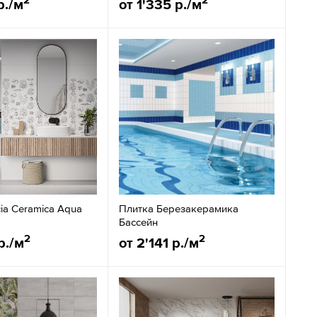
р./м
от 1'335 р./м
ia Ceramica Aqua
Плитка Березакерамика
Бассейн
2
2
р./м
от 2'141 р./м