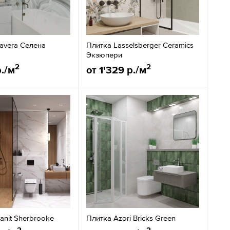
avera Селена
Плитка Lasselsberger Ceramics
Экзюпери
2
2
р./м
от 1'329 р./м
anit Sherbrooke
Плитка Azori Bricks Green
2
2