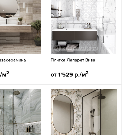
езакерамика
Плитка Лапарет Вива
2
2
./м
от 1'529 р./м