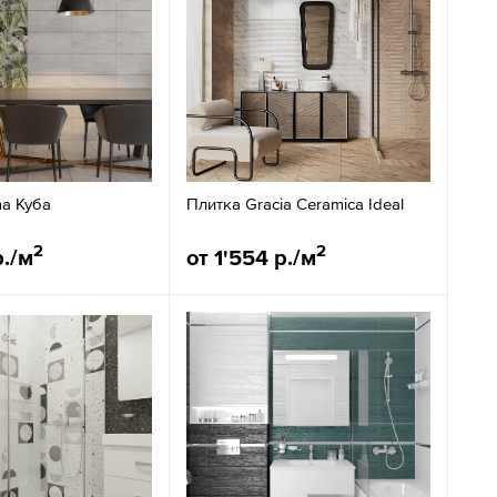
ma Куба
Плитка Gracia Ceramica Ideal
2
2
р./м
от 1'554 р./м