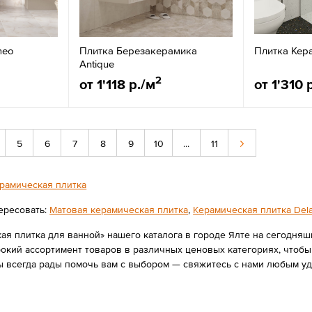
meo
Плитка Березакерамика
Плитка Кер
Antique
2
от 1'118 р./м
от 1'310 
5
6
7
8
9
10
...
11
рамическая плитка
ересовать:
Матовая керамическая плитка
,
Керамическая плитка Del
ая плитка для ванной» нашего каталога в городе Ялте на сегодняш
ий ассортимент товаров в различных ценовых категориях, чтобы в
 всегда рады помочь вам с выбором — свяжитесь с нами любым уд