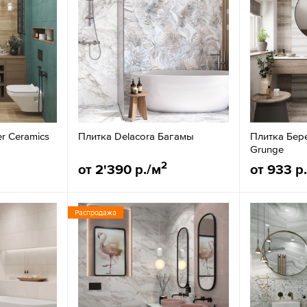
er Ceramics
Плитка Delacora Багамы
Плитка Бер
Grunge
2
от 2'390 р./м
от 933 р
Распродажа