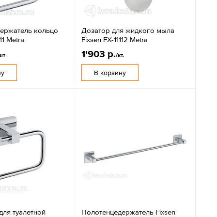
ержатель кольцо
Дозатор для жидкого мыла
11 Metra
Fixsen FX-11112 Metra
1'903 р.
шт
/кт.
ну
В корзину
для туалетной
Полотенцедержатель Fixsen