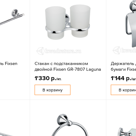
ь Fixsen
Стакан с подстаканником
Держатель 
двойной Fixsen GR-7807 Laguna
бумаги Fixs
1'330 р.
1'144 р.
/кт.
/ш
В корзину
В корзи