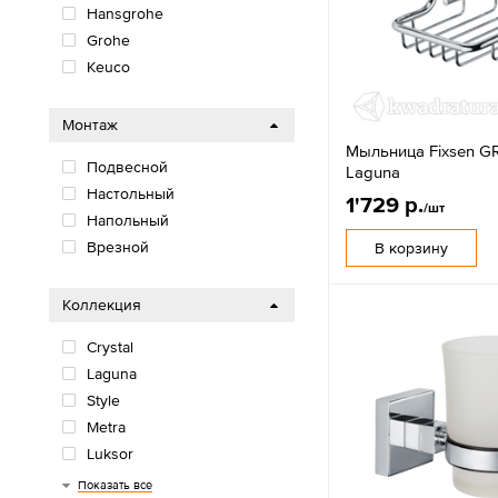
Hansgrohe
Grohe
Keuco
Монтаж
Мыльница Fixsen G
Подвесной
Laguna
Настольный
1'729 р.
/шт
Напольный
Врезной
В корзину
Коллекция
Crystal
Laguna
Style
Metra
Luksor
Trend
Retro
Alfa
Kvadro
Modern
Ocean
Hotel
Logis Universal
Addstoris
Essentials
Essentials Cube
Plan
Показать все