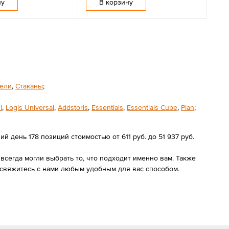
ну
В корзину
ели
,
Стаканы
;
l
,
Logis Universal
,
Addstoris
,
Essentials
,
Essentials Cube
,
Plan
;
 день 178 позиций стоимостью от 611 руб. до 51 937 руб.
сегда могли выбрать то, что подходит именно вам. Также
свяжитесь с нами любым удобным для вас способом.