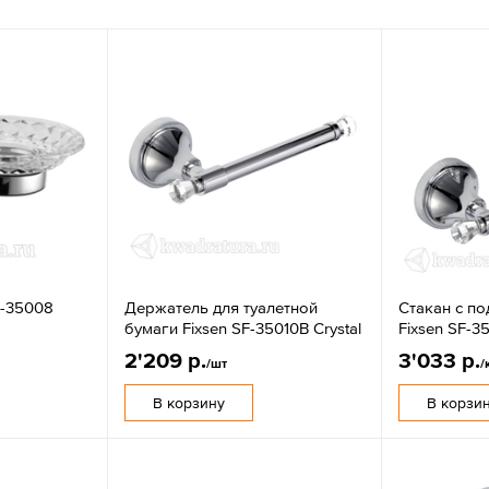
F-35008
Держатель для туалетной
Стакан с п
бумаги Fixsen SF-35010B Crystal
Fixsen SF-3
2'209 р.
3'033 р.
/шт
/
В корзину
В корзи