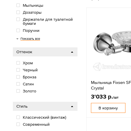
Мыльницы
Дозаторы
Держатели для туалетной
бумаги
Поручни
Держатели для фена
Полки
Корзины и ведра
Крючки
Полотенцедержатели
Показать все
Оттенок
Хром
Черный
Бронза
Мыльница Fixsen S
Сатин
Crystal
Золото
3'033 р.
/шт
Стиль
В корзину
Классический (винтаж)
Современный