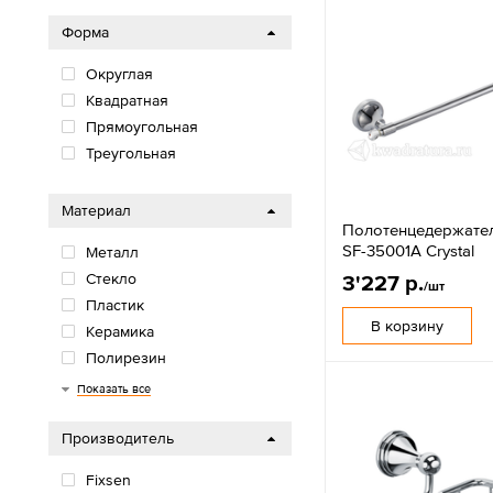
Форма
Округлая
Квадратная
Прямоугольная
Треугольная
Материал
Полотенцедержател
SF-35001A Crystal
Металл
Стекло
3'227 р.
/шт
Пластик
В корзину
Керамика
Полирезин
Хрусталь
Показать все
Производитель
Fixsen