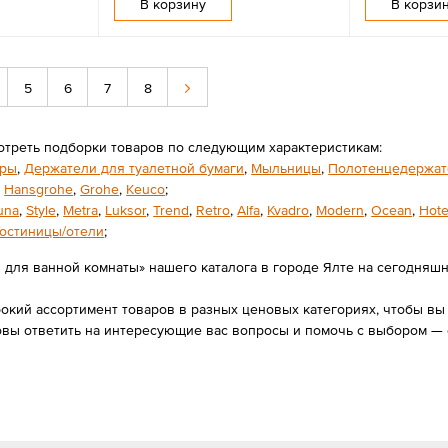
В корзину
В корзи
5
6
7
8
отреть подборки товаров по следующим характеристикам:
оры
,
Держатели для туалетной бумаги
,
Мыльницы
,
Полотенцедержат
,
Hansgrohe
,
Grohe
,
Keuco
;
una
,
Style
,
Metra
,
Luksor
,
Trend
,
Retro
,
Alfa
,
Kvadro
,
Modern
,
Ocean
,
Hote
Гостиницы/отели
;
 для ванной комнаты» нашего каталога в городе Ялте на сегодняшний
ий ассортимент товаров в разных ценовых категориях, чтобы вы в
овы ответить на интересующие вас вопросы и помочь с выбором — 