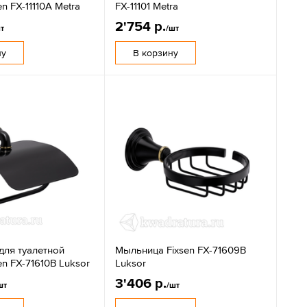
n FX-11110A Metra
FX-11101 Metra
2'754 р.
т
/шт
ну
В корзину
для туалетной
Мыльница Fixsen FX-71609B
en FX-71610B Luksor
Luksor
3'406 р.
шт
/шт