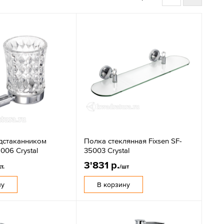
одстаканником
Полка стеклянная Fixsen SF-
5006 Crystal
35003 Crystal
3'831 р.
кт.
/шт
ну
В корзину