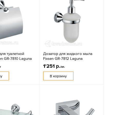
для туалетной
Дозатор для жидкого мыла
en GR-7810 Laguna
Fixsen GR-7812 Laguna
1'251 р.
т
/кт.
ну
В корзину