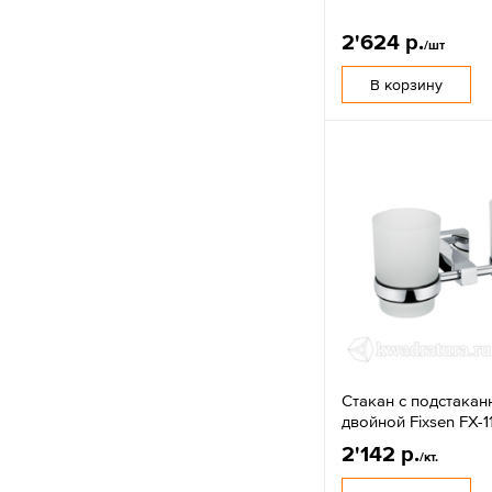
2'624 р.
/шт
В корзину
Стакан с подстака
двойной Fixsen FX-1
2'142 р.
/кт.