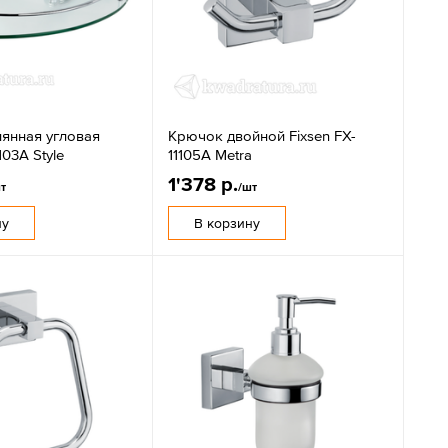
лянная угловая
Крючок двойной Fixsen FX-
103A Style
11105A Metra
1'378 р.
т
/шт
ну
В корзину