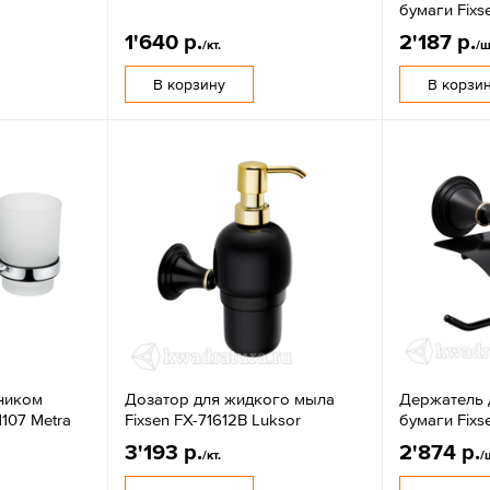
бумаги Fixse
1'640 р.
2'187 р.
/кт.
/ш
В корзину
В корзи
нником
Дозатор для жидкого мыла
Держатель 
1107 Metra
Fixsen FX-71612B Luksor
бумаги Fixs
3'193 р.
2'874 р.
/кт.
/