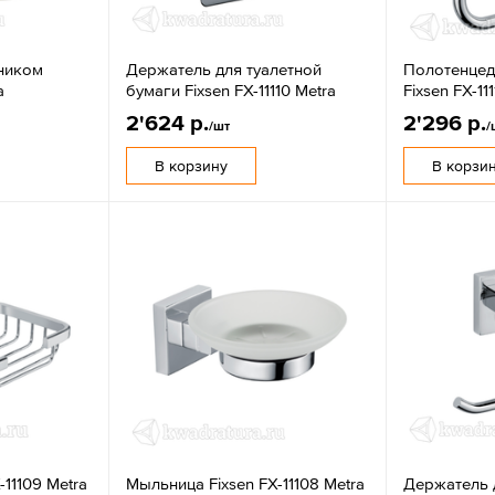
нником
Держатель для туалетной
Полотенцед
a
бумаги Fixsen FX-11110 Metra
Fixsen FX-111
2'624 р.
2'296 р.
/шт
/
В корзину
В корзи
11109 Metra
Мыльница Fixsen FX-11108 Metra
Держатель 