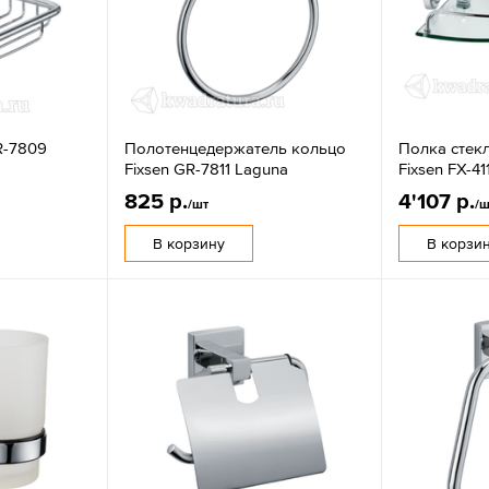
R-7809
Полотенцедержатель кольцо
Полка стек
Fixsen GR-7811 Laguna
Fixsen FX-41
825 р.
4'107 р.
/шт
/ш
В корзину
В корзи