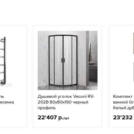
ль
Душевой уголок Veconi RV-
Комплект
есенка
202B 80x80х190 черный
ванной G
профиль
белый ду
22'407 р.
23'232 
/шт