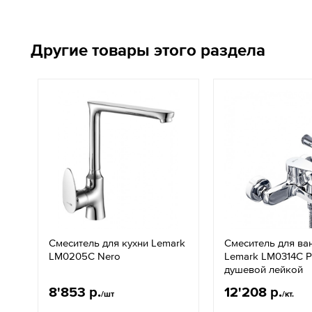
Другие товары этого раздела
Смеситель для кухни Lemark
Смеситель для ва
LM0205C Nero
Lemark LM0314C Po
душевой лейкой
8'853 р.
12'208 р.
/шт
/кт.