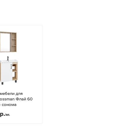
 мебели для
rossman Флай 60
б сонома
р.
/кт.