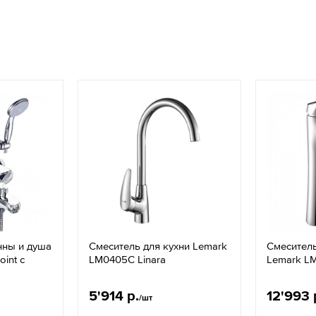
нны и душа
Смеситель для кухни Lemark
Смесител
int с
LM0405C Linara
Lemark LM
5'914 р.
12'993 
/шт