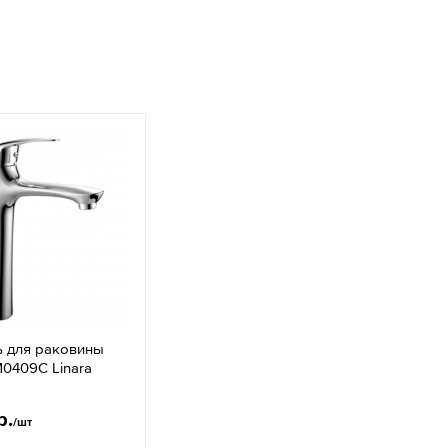
ь для раковины
0409C Linara
р.
/шт