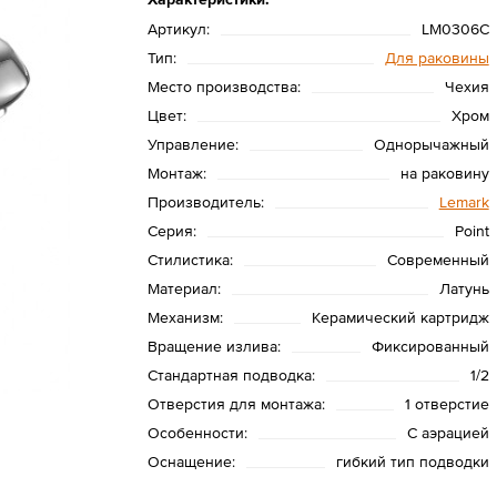
Артикул:
LM0306C
Тип:
Для раковины
Место производства:
Чехия
Цвет:
Хром
Управление:
Однорычажный
Монтаж:
на раковину
Производитель:
Lemark
Серия:
Point
Стилистика:
Современный
Материал:
Латунь
Механизм:
Керамический картридж
Вращение излива:
Фиксированный
Стандартная подводка:
1/2
Отверстия для монтажа:
1 отверстие
Особенности:
С аэрацией
Оснащение:
гибкий тип подводки