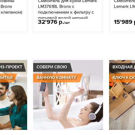
аковины
Смеситель для кухни Lemark
Смесител
 Bronx
LM3761BL Bronx с
Lemark L
 клапаном)
подключением к фильтру с
питьевой водой черный
32'976 р.
15'989 
/шт