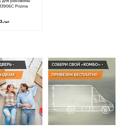
ь для раковины
M3906C Prizma
р.
/шт