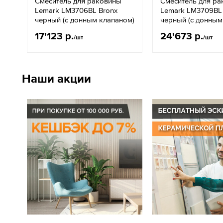
Смеситель для раковины
Смеситель для р
Lemark LM3706BL Bronx
Lemark LM3709BL
черный (с донным клапаном)
черный (с донным
17'123 р.
24'673 р.
/шт
/шт
Наши акции