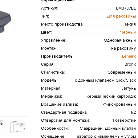
Артикул:
LM3737BL
Тип:
Для раковины
Место производства:
Чехия
Цвет:
Черный
Управление:
Однорычажный
Монтаж:
на раковину
Производитель:
Lemark
Серия:
Bronx
Стилистика:
Современный
Модель:
с донным клапаном Click/Clack
Материал:
Латунь
Механизм:
Керамический картридж
Вращение излива:
Фиксированный
Стандартная подводка:
1/2
Отверстия для монтажа:
1 отверстие
Особенности:
С аэрацией, Донный клапан
Оснащение:
аэратор с изменяемым углом