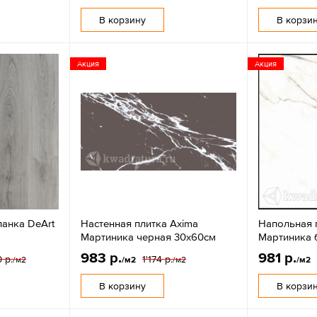
В корзину
В корзи
Акция
Акция
ланка DeArt
Настенная плитка Axima
Напольная 
Мартиника черная 30х60см
Мартиника 
983 р.
981 р.
 р.
1'174 р.
/м2
/м2
/м2
/м2
В корзину
В корзи