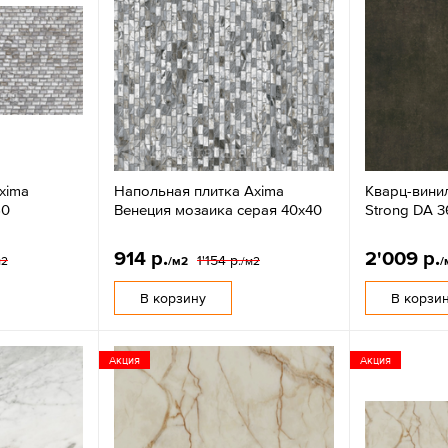
xima
Напольная плитка Axima
Кварц-вини
60
Венеция мозаика серая 40x40
Strong DA 
914 р.
2'009 р.
1'154 р.
м2
/м2
/м2
/
В корзину
В корзи
Акция
Акция