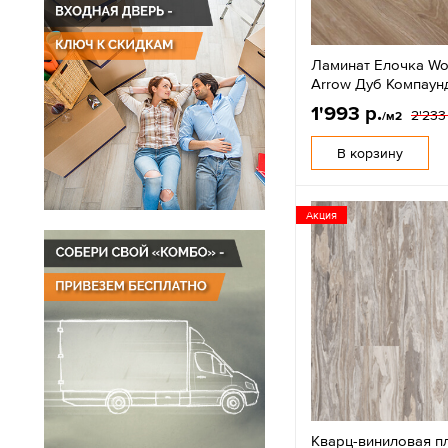
Ламинат Елочка Wo
Arrow Дуб Компаун
1'993 р.
2'233
/м2
В корзину
Акция
Кварц-виниловая п