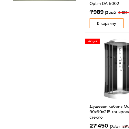
Optim DA 5002
1'989 р.
2'189 
/м2
В корзину
Акция
Душевая кабина O
90х90х215 тониров
стекло
27'450 р.
29'
/шт