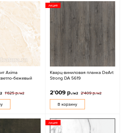
Акция
ит Axima
Кварц-виниловая планка DeArt
светло-бежевый
Strong DA 5619
2'009 р.
1'625 р.
2'409 р.
м2
/м2
/м2
/м2
ну
В корзину
Акция