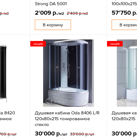
Strong DA 5001
100х100х21
2'009 р.
57'750 р
р.
2'409 р.
/м2
/м2
/м2
В корзину
В корзи
Акция
Акция
da 8420
Душевая кабина Oda 8406 L/R
Душевая ка
анное
120х80х215 тонированное
120х80х215
стекло
30'000 р.
30'000 р
700 р.
33'000 р.
/шт
/шт
/шт