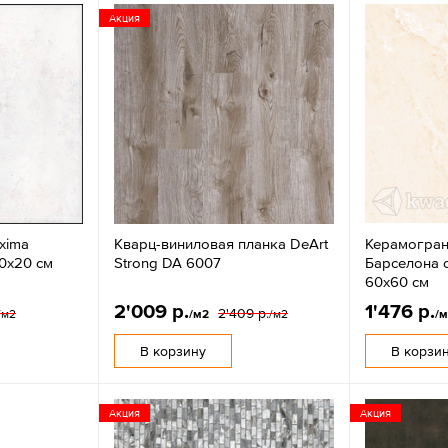
Акция
xima
Кварц-виниловая планка DeArt
Керамогран
0x20 см
Strong DA 6007
Барселона 
60х60 см
2'009 р.
1'476 р.
2'409 р.
/м2
/м2
/м2
/
В корзину
В корзи
Акция
Акция