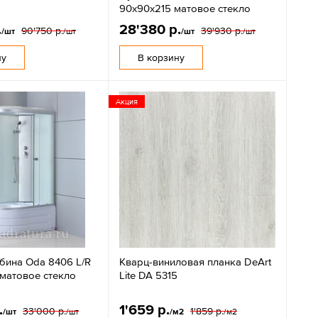
5
90х90х215 матовое стекло
.
28'380 р.
90'750 р.
39'930 р.
/шт
/шт
/шт
/шт
ну
В корзину
Акция
бина Oda 8406 L/R
Кварц-виниловая планка DeArt
 матовое стекло
Lite DA 5315
.
1'659 р.
33'000 р.
1'859 р.
/шт
/шт
/м2
/м2