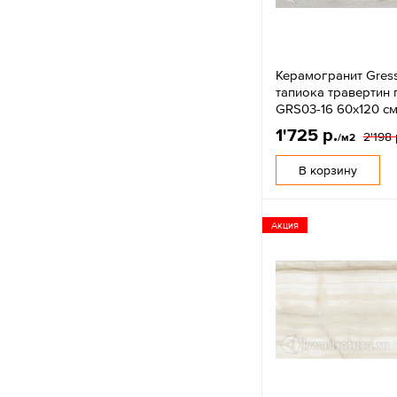
Керамогранит Gress
тапиока травертин
GRS03-16 60х120 с
1'725 р.
2'198 
/м2
В корзину
Акция