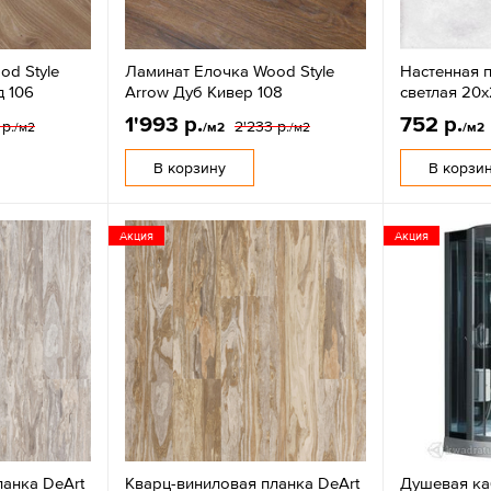
od Style
Ламинат Елочка Wood Style
Настенная 
д 106
Arrow Дуб Кивер 108
светлая 20x
1'993 р.
752 р.
 р.
2'233 р.
/м2
/м2
/м2
/м2
В корзину
В корзи
Акция
Акция
ланка DeArt
Кварц-виниловая планка DeArt
Душевая ка