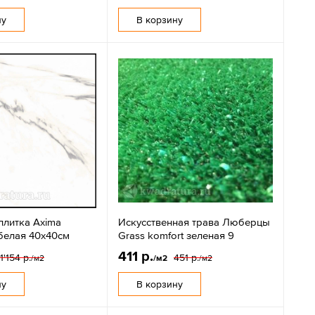
ну
В корзину
плитка Axima
Искусственная трава Люберцы
белая 40х40см
Grass komfort зеленая 9
411 р.
1'154 р.
451 р.
/м2
/м2
/м2
ну
В корзину