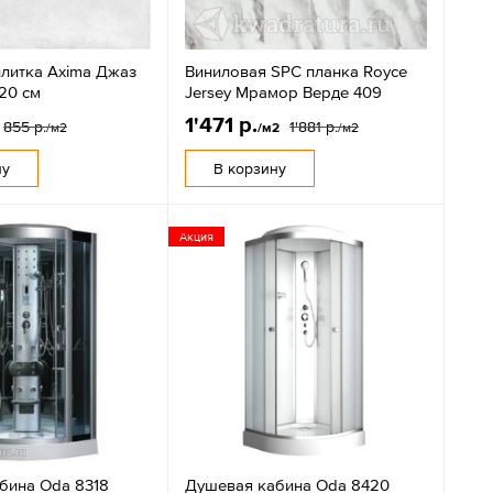
плитка Axima Джаз
Виниловая SPC планка Royce
20 см
Jersey Мрамор Верде 409
1'471 р.
855 р.
1'881 р.
/м2
/м2
/м2
ну
В корзину
Акция
бина Oda 8318
Душевая кабина Oda 8420