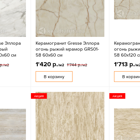
se Эллора
Керамогранит Gresse Эллора
Керамогран
ерый
огонь рыжий мрамор GRS01-
огонь рыжи
0х60 см
58 60х60 см
58 60х120 
1'420 р.
1'713 р.
р.
1'744 р.
/м2
/м2
/м2
/м
В корзину
В корзи
Акция
Акция