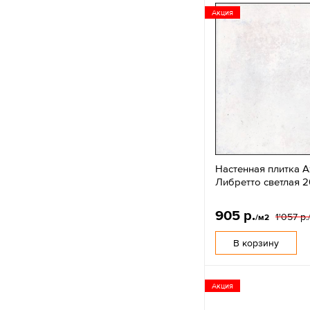
Акция
Настенная плитка A
Либретто светлая 2
905 р.
1'057 р.
/м2
В корзину
Акция