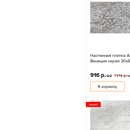
Настенная плитка A
Венеция серая 30x
916 р.
1'174 р.
/м2
/
В корзину
Акция